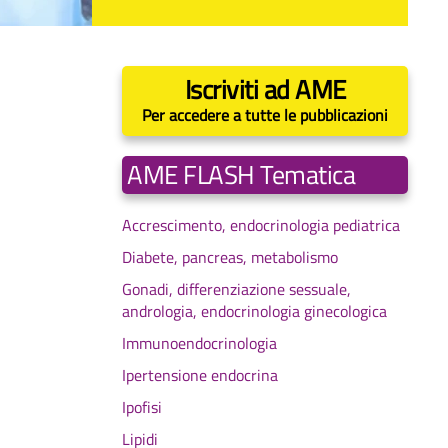
Iscriviti ad AME
Per accedere a tutte le pubblicazioni
AME FLASH Tematica
Accrescimento, endocrinologia pediatrica
Diabete, pancreas, metabolismo
Gonadi, differenziazione sessuale,
andrologia, endocrinologia ginecologica
Immunoendocrinologia
Ipertensione endocrina
Ipofisi
Lipidi