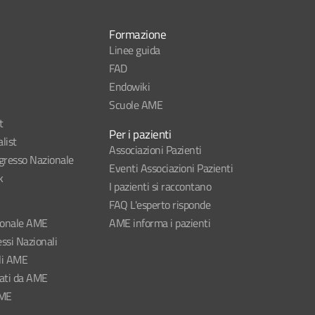
Formazione
Linee guida
FAD
Endowiki
Scuole AME
t
Per i pazienti
list
Associazioni Pazienti
esso Nazionale
Eventi Associazioni Pazienti
k
I pazienti si raccontano
FAQ L'esperto risponde
ionale AME
AME informa i pazienti
ssi Nazionali
li AME
nati da AME
AME