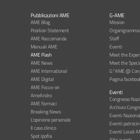
Pubblicazioni AME
G-AME
AME Blog
Mission
Position Statement
Organigramma
AME Raccomanda
Staff
Manuali AME
Eventi
AME Flash
Meet the Exper
AME News
Meet the Specia
AME International
G°AME @ Congr
AME Digital
Pagina faceboo
AME Focus-on
Eventi
AmeAndro
Congresso Naz
AME Farmaci
Archivio Congre
Breaking News
Eventi Naziona
L'opinione personale
Eventi patroci
Il caso clinico
Eventi Locali 
Spot Ipofisi
Altri eventi