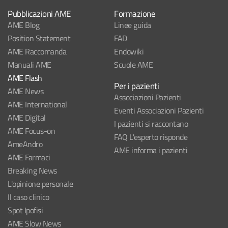
Pubblicazioni AME
Formazione
AME Blog
Linee guida
Position Statement
FAD
AME Raccomanda
Endowiki
Manuali AME
Scuole AME
AME Flash
Per i pazienti
AME News
Associazioni Pazienti
AME International
Eventi Associazioni Pazienti
AME Digital
I pazienti si raccontano
AME Focus-on
FAQ L'esperto risponde
AmeAndro
AME informa i pazienti
AME Farmaci
Breaking News
L'opinione personale
Il caso clinico
Spot Ipofisi
AME Slow News