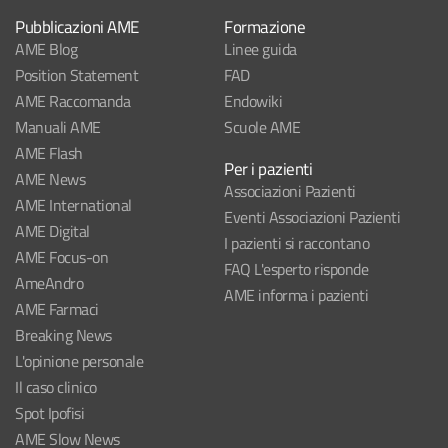
Pubblicazioni AME
Formazione
AME Blog
Linee guida
Position Statement
FAD
AME Raccomanda
Endowiki
Manuali AME
Scuole AME
AME Flash
Per i pazienti
AME News
Associazioni Pazienti
AME International
Eventi Associazioni Pazienti
AME Digital
I pazienti si raccontano
AME Focus-on
FAQ L'esperto risponde
AmeAndro
AME informa i pazienti
AME Farmaci
Breaking News
L'opinione personale
Il caso clinico
Spot Ipofisi
AME Slow News