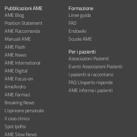
Pubblicazioni AME
Formazione
AME Blog
Linee guida
Position Statement
FAD
AME Raccomanda
Endowiki
Manuali AME
Scuole AME
AME Flash
Per i pazienti
AME News
Associazioni Pazienti
AME International
Eventi Associazioni Pazienti
AME Digital
I pazienti si raccontano
AME Focus-on
FAQ L'esperto risponde
AmeAndro
AME informa i pazienti
AME Farmaci
Breaking News
L'opinione personale
Il caso clinico
Spot Ipofisi
AME Slow News