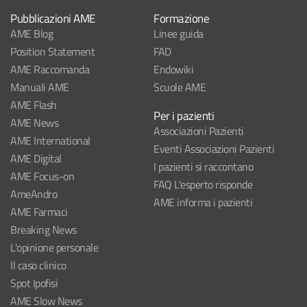
Pubblicazioni AME
Formazione
AME Blog
Linee guida
Position Statement
FAD
AME Raccomanda
Endowiki
Manuali AME
Scuole AME
AME Flash
Per i pazienti
AME News
Associazioni Pazienti
AME International
Eventi Associazioni Pazienti
AME Digital
I pazienti si raccontano
AME Focus-on
FAQ L'esperto risponde
AmeAndro
AME informa i pazienti
AME Farmaci
Breaking News
L'opinione personale
Il caso clinico
Spot Ipofisi
AME Slow News