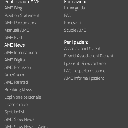
Pubblicazioni AME
Formazione
AME Blog
Linee guida
Position Statement
FAD
AME Raccomanda
Endowiki
Manuali AME
Scuole AME
AME Flash
Per i pazienti
AME News
Associazioni Pazienti
AME International
Eventi Associazioni Pazienti
AME Digital
I pazienti si raccontano
AME Focus-on
FAQ L'esperto risponde
AmeAndro
AME informa i pazienti
AME Farmaci
Breaking News
L'opinione personale
Il caso clinico
Spot Ipofisi
AME Slow News
AME Slow News - Aging