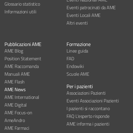
Glossario statistico
Eventi patrocinati da AME
Informazioni utili
Eventi Locali AME
Altri eventi
Pubblicazioni AME
Formazione
AME Blog
Linee guida
Position Statement
FAD
AME Raccomanda
Endowiki
Manuali AME
Scuole AME
AME Flash
Per i pazienti
AME News
Associazioni Pazienti
AME International
Eventi Associazioni Pazienti
AME Digital
I pazienti si raccontano
AME Focus-on
FAQ L'esperto risponde
AmeAndro
AME informa i pazienti
AME Farmaci