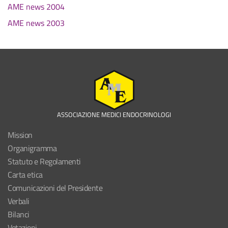
AME news 2004
AME news 2003
ASSOCIAZIONE MEDICI ENDOCRINOLOGI
Mission
Organigramma
Statuto e Regolamenti
Carta etica
Comunicazioni del Presidente
Verbali
Bilanci
Votazioni