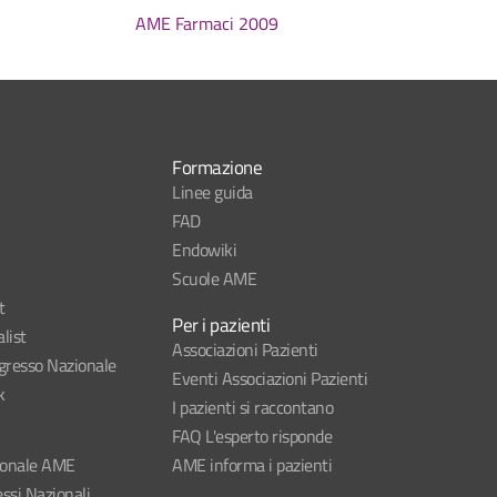
AME Farmaci 2009
Formazione
Linee guida
FAD
Endowiki
Scuole AME
t
Per i pazienti
list
Associazioni Pazienti
esso Nazionale
Eventi Associazioni Pazienti
k
I pazienti si raccontano
FAQ L'esperto risponde
ionale AME
AME informa i pazienti
ssi Nazionali