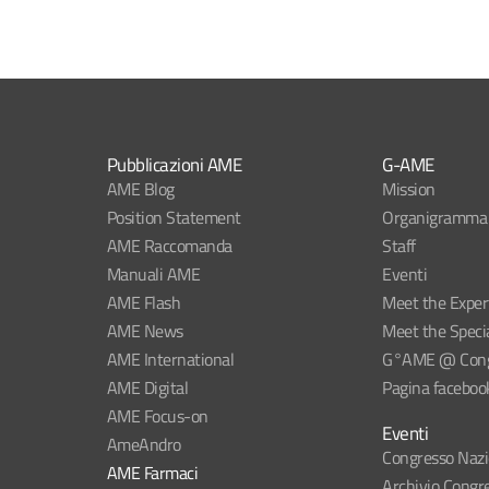
Pubblicazioni AME
G-AME
AME Blog
Mission
Position Statement
Organigramma
AME Raccomanda
Staff
Manuali AME
Eventi
AME Flash
Meet the Exper
AME News
Meet the Specia
AME International
G°AME @ Congr
AME Digital
Pagina faceboo
AME Focus-on
Eventi
AmeAndro
Congresso Naz
AME Farmaci
Archivio Congre