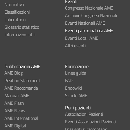
Eventi
Normativa
Congresso Nazionale AME
Classificazioni
Archivio Congressi Nazionali
Laboratorio
Eventi Nazionali AME
Glossario statistico
Eventi patrocinati da AME
Informazioni utili
Eventi Locali AME
Altri eventi
Pubblicazioni AME
Formazione
AME Blog
Linee guida
Position Statement
FAD
AME Raccomanda
Endowiki
Manuali AME
Scuole AME
AME Flash
Per i pazienti
AME News
Associazioni Pazienti
AME International
Eventi Associazioni Pazienti
AME Digital
I pazienti si raccontano