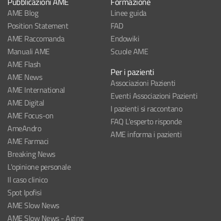
Pubblicazioni AME
Formazione
AME Blog
Linee guida
Position Statement
FAD
AME Raccomanda
Endowiki
Manuali AME
Scuole AME
AME Flash
Per i pazienti
AME News
Associazioni Pazienti
AME International
Eventi Associazioni Pazienti
AME Digital
I pazienti si raccontano
AME Focus-on
FAQ L'esperto risponde
AmeAndro
AME informa i pazienti
AME Farmaci
Breaking News
L'opinione personale
Il caso clinico
Spot Ipofisi
AME Slow News
AME Slow News - Aging