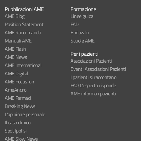
Pubblicazioni AME
Formazione
AME Blog
Linee guida
Position Statement
FAD
AME Raccomanda
Endowiki
Manuali AME
Scuole AME
AME Flash
Per i pazienti
AME News
Associazioni Pazienti
AME International
Eventi Associazioni Pazienti
AME Digital
I pazienti si raccontano
AME Focus-on
FAQ L'esperto risponde
AmeAndro
AME informa i pazienti
AME Farmaci
Breaking News
L'opinione personale
Il caso clinico
Spot Ipofisi
AME Slow News