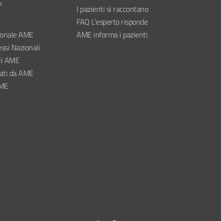
k
I pazienti si raccontano
FAQ L'esperto risponde
ionale AME
AME informa i pazienti
ssi Nazionali
li AME
nati da AME
AME