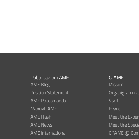
Pubblicazioni AME
G-AME
AME Blog
Mission
Position Statement
Organigramma
AME Raccomanda
Staff
Manuali AME
Eventi
AME Flash
Meet the Exper
AME News
Meet the Specia
AME International
G°AME @ Congr