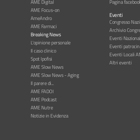
AME Digital
Pagina faceboo
AME Focus-on
Eventi
AmeAndro
Congresso Naz
AME Farmaci
Archivio Congre
Breaking News
Eventi Naziona
L'opinione personale
Eventi patroci
Il caso clinico
Eventi Locali 
Spot Ipofisi
Altri eventi
AME Slow News
AME Slow News - Aging
Il parere di...
AME FADOI
AME Podcast
AME Nutre
Notizie in Evidenza