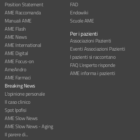
Position Statement
FAD
AME Raccomanda
Endowiki
Manuali AME
Scuole AME
AME Flash
Per i pazienti
AME News
Associazioni Pazienti
AME International
Eventi Associazioni Pazienti
AME Digital
I pazienti si raccontano
AME Focus-on
FAQ L'esperto risponde
AmeAndro
AME informa i pazienti
AME Farmaci
Breaking News
L'opinione personale
Il caso clinico
Spot Ipofisi
AME Slow News
AME Slow News - Aging
Il parere di...