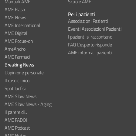
Manuali AME
Scuole AME
AME Flash
Per i pazienti
AME News
Associazioni Pazienti
AME International
Eventi Associazioni Pazienti
AME Digital
I pazienti si raccontano
AME Focus-on
FAQ L'esperto risponde
AmeAndro
AME informa i pazienti
AME Farmaci
Breaking News
L'opinione personale
Il caso clinico
Spot Ipofisi
AME Slow News
AME Slow News - Aging
Il parere di...
AME FADOI
AME Podcast
AME Nutre