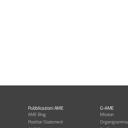
Pubblicazioni AME
G-AME
AME Blog
Mission
Position Statement
Organigramma