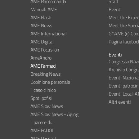
AME Raccomanda
Staff
Manuali AME
Eventi
AME Flash
Meet the Exper
AME News
Meet the Specia
AME International
G°AME @ Congr
AME Digital
Pagina faceboo
AME Focus-on
Eventi
AmeAndro
Congresso Naz
AME Farmaci
Archivio Congre
Breaking News
Eventi Naziona
L'opinione personale
Eventi patroci
Il caso clinico
Eventi Locali 
Spot Ipofisi
Altri eventi
AME Slow News
AME Slow News - Aging
Il parere di...
AME FADOI
AME Podcast