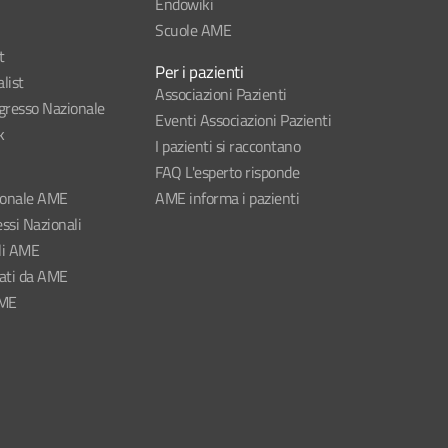
Endowiki
Scuole AME
t
Per i pazienti
list
Associazioni Pazienti
esso Nazionale
Eventi Associazioni Pazienti
k
I pazienti si raccontano
FAQ L'esperto risponde
ionale AME
AME informa i pazienti
ssi Nazionali
li AME
nati da AME
AME