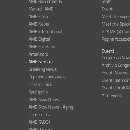
AME Raccomanda
Staff
Manuali AME
Eventi
AME Flash
Meet the Exper
AME News
Meet the Specia
AME International
G°AME @ Congr
AME Digital
Pagina faceboo
AME Focus-on
Eventi
AmeAndro
Congresso Naz
AME Farmaci
Archivio Congre
Breaking News
Eventi Naziona
L'opinione personale
Eventi patroci
Il caso clinico
Eventi Locali 
Spot Ipofisi
Altri eventi
AME Slow News
AME Slow News - Aging
Il parere di...
AME FADOI
AME Podcast