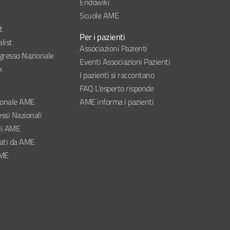
Endowiki
Scuole AME
t
Per i pazienti
list
Associazioni Pazienti
esso Nazionale
Eventi Associazioni Pazienti
k
I pazienti si raccontano
FAQ L'esperto risponde
ionale AME
AME informa i pazienti
ssi Nazionali
li AME
nati da AME
AME