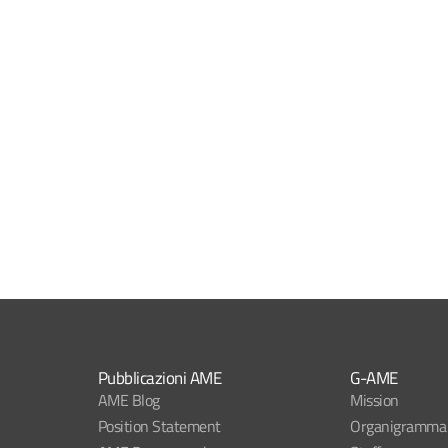
Pubblicazioni AME
G-AME
AME Blog
Mission
Position Statement
Organigramma