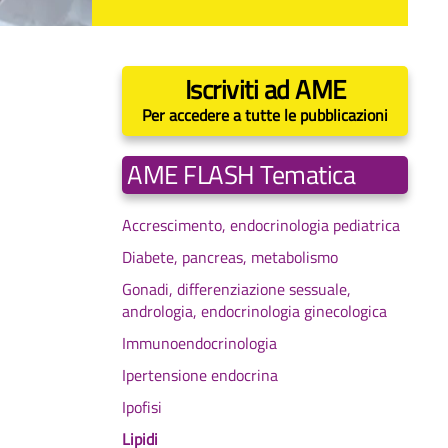
Iscriviti ad AME
Per accedere a tutte le pubblicazioni
AME FLASH Tematica
Accrescimento, endocrinologia pediatrica
Diabete, pancreas, metabolismo
Gonadi, differenziazione sessuale,
andrologia, endocrinologia ginecologica
Immunoendocrinologia
Ipertensione endocrina
Ipofisi
Lipidi