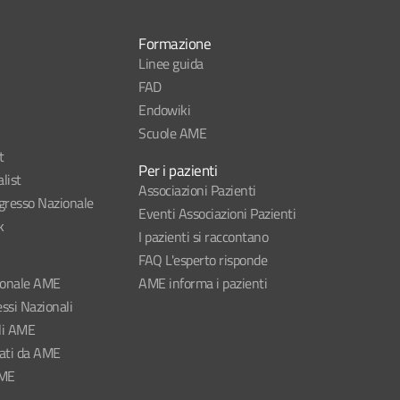
Formazione
Linee guida
FAD
Endowiki
Scuole AME
t
Per i pazienti
list
Associazioni Pazienti
esso Nazionale
Eventi Associazioni Pazienti
k
I pazienti si raccontano
FAQ L'esperto risponde
ionale AME
AME informa i pazienti
ssi Nazionali
li AME
nati da AME
AME