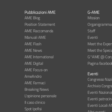
Pubblicazioni AME
G-AME
AME Blog
Mission
Position Statement
Organigramma
AME Raccomanda
Staff
Manuali AME
Eventi
AME Flash
Meet the Exper
AME News
Meet the Specia
AME International
G°AME @ Congr
AME Digital
Pagina faceboo
AME Focus-on
Eventi
AmeAndro
Congresso Naz
AME Farmaci
Archivio Congre
Breaking News
Eventi Naziona
L'opinione personale
Eventi patroci
Il caso clinico
Eventi Locali 
Spot Ipofisi
Altri eventi