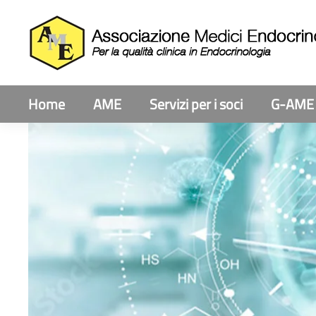
Home
AME
Servizi per i soci
G-AME