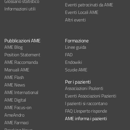
Glossario statistico
Eventi patrocinati da AME
Informazioni utili
Eventi Locali AME
Altri eventi
Pubblicazioni AME
Formazione
AME Blog
Linee guida
Position Statement
FAD
AME Raccomanda
Endowiki
Manuali AME
Scuole AME
AME Flash
Per i pazienti
AME News
Associazioni Pazienti
AME International
Eventi Associazioni Pazienti
AME Digital
I pazienti si raccontano
AME Focus-on
FAQ L'esperto risponde
AmeAndro
AME informa i pazienti
AME Farmaci