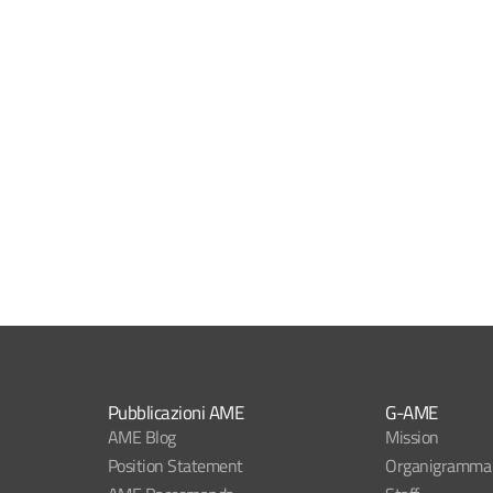
Pubblicazioni AME
G-AME
AME Blog
Mission
Position Statement
Organigramma