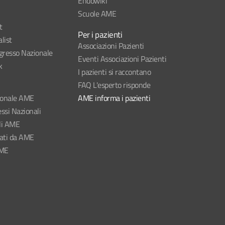
Endowiki
Scuole AME
t
Per i pazienti
list
Associazioni Pazienti
esso Nazionale
Eventi Associazioni Pazienti
k
I pazienti si raccontano
FAQ L'esperto risponde
ionale AME
AME informa i pazienti
ssi Nazionali
li AME
nati da AME
AME