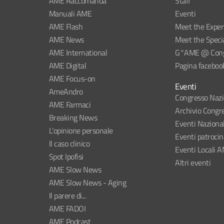
AME Raccomanda
Staff
Manuali AME
Eventi
AME Flash
Meet the Exper
AME News
Meet the Specia
AME International
G°AME @ Congr
AME Digital
Pagina faceboo
AME Focus-on
Eventi
AmeAndro
Congresso Naz
AME Farmaci
Archivio Congre
Breaking News
Eventi Naziona
L'opinione personale
Eventi patroci
Il caso clinico
Eventi Locali 
Spot Ipofisi
Altri eventi
AME Slow News
AME Slow News - Aging
Il parere di...
AME FADOI
AME Podcast