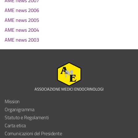
AME news 2007
AME news 2006
AME news 2005
AME news 2004
AME news 2003
ASSOCIAZIONE MEDICI ENDOCRINOLOGI
Mission
Organigramma
Statuto e Regolamenti
Carta etica
Comunicazioni del Presidente