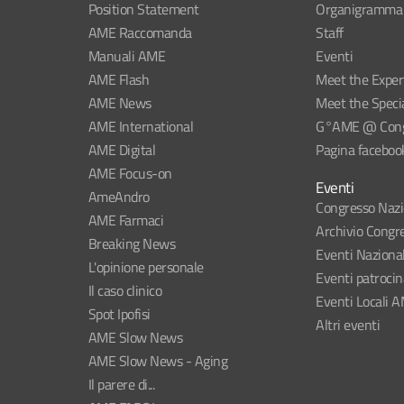
Position Statement
Organigramma
AME Raccomanda
Staff
Manuali AME
Eventi
AME Flash
Meet the Exper
AME News
Meet the Specia
AME International
G°AME @ Congr
AME Digital
Pagina faceboo
AME Focus-on
Eventi
AmeAndro
Congresso Naz
AME Farmaci
Archivio Congre
Breaking News
Eventi Naziona
L'opinione personale
Eventi patroci
Il caso clinico
Eventi Locali 
Spot Ipofisi
Altri eventi
AME Slow News
AME Slow News - Aging
Il parere di...