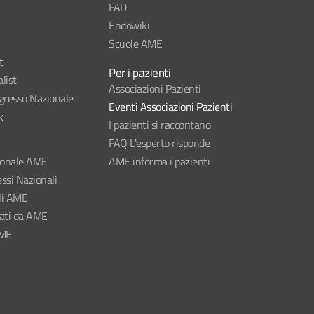
FAD
Endowiki
Scuole AME
t
Per i pazienti
list
Associazioni Pazienti
esso Nazionale
Eventi Associazioni Pazienti
k
I pazienti si raccontano
FAQ L'esperto risponde
ionale AME
AME informa i pazienti
ssi Nazionali
li AME
nati da AME
AME