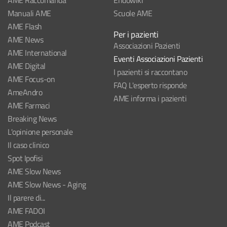
AME Raccomanda
Endowiki
Manuali AME
Scuole AME
AME Flash
Per i pazienti
AME News
Associazioni Pazienti
AME International
Eventi Associazioni Pazienti
AME Digital
I pazienti si raccontano
AME Focus-on
FAQ L'esperto risponde
AmeAndro
AME informa i pazienti
AME Farmaci
Breaking News
L'opinione personale
Il caso clinico
Spot Ipofisi
AME Slow News
AME Slow News - Aging
Il parere di...
AME FADOI
AME Podcast