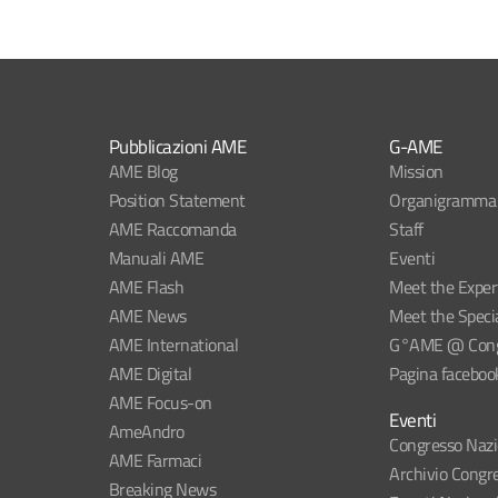
Pubblicazioni AME
G-AME
AME Blog
Mission
Position Statement
Organigramma
AME Raccomanda
Staff
Manuali AME
Eventi
AME Flash
Meet the Exper
AME News
Meet the Specia
AME International
G°AME @ Congr
AME Digital
Pagina faceboo
AME Focus-on
Eventi
AmeAndro
Congresso Naz
AME Farmaci
Archivio Congre
Breaking News