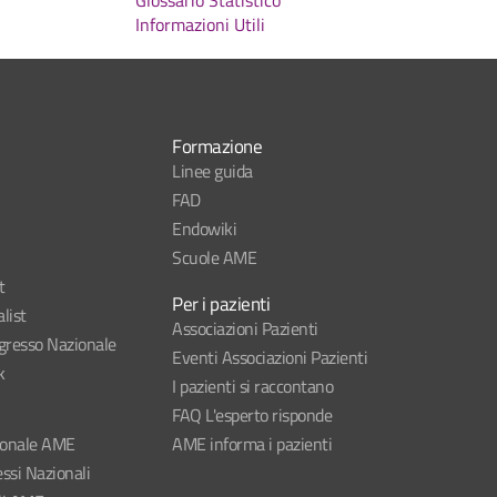
Glossario Statistico
Informazioni Utili
Formazione
Linee guida
FAD
Endowiki
Scuole AME
t
Per i pazienti
list
Associazioni Pazienti
esso Nazionale
Eventi Associazioni Pazienti
k
I pazienti si raccontano
FAQ L'esperto risponde
ionale AME
AME informa i pazienti
ssi Nazionali