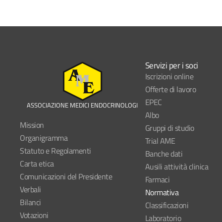
Servizi per i soci
Iscrizioni online
Offerte di lavoro
EPEC
ASSOCIAZIONE MEDICI ENDOCRINOLOGI
Albo
Mission
Gruppi di studio
Organigramma
Trial AME
Statuto e Regolamenti
Banche dati
Carta etica
Ausili attività clinica
Comunicazioni del Presidente
Farmaci
Verbali
Normativa
Bilanci
Classificazioni
Votazioni
Laboratorio