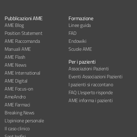
Pubblicazioni AME
Formazione
AME Blog
Linee guida
Position Statement
FAD
AME Raccomanda
Endowiki
Manuali AME
Scuole AME
AME Flash
Per i pazienti
AME News
Associazioni Pazienti
AME International
Eventi Associazioni Pazienti
AME Digital
I pazienti si raccontano
AME Focus-on
FAQ L'esperto risponde
AmeAndro
AME informa i pazienti
AME Farmaci
Breaking News
L'opinione personale
Il caso clinico
Spot Ipofisi