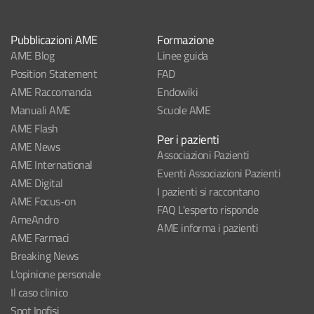
Pubblicazioni AME
Formazione
AME Blog
Linee guida
Position Statement
FAD
AME Raccomanda
Endowiki
Manuali AME
Scuole AME
AME Flash
Per i pazienti
AME News
Associazioni Pazienti
AME International
Eventi Associazioni Pazienti
AME Digital
I pazienti si raccontano
AME Focus-on
FAQ L'esperto risponde
AmeAndro
AME informa i pazienti
AME Farmaci
Breaking News
L'opinione personale
Il caso clinico
Spot Ipofisi