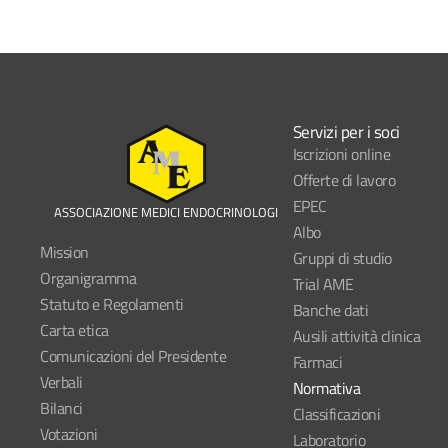
Servizi per i soci
Iscrizioni online
Offerte di lavoro
EPEC
ASSOCIAZIONE MEDICI ENDOCRINOLOGI
Albo
Mission
Gruppi di studio
Organigramma
Trial AME
Statuto e Regolamenti
Banche dati
Carta etica
Ausili attività clinica
Comunicazioni del Presidente
Farmaci
Verbali
Normativa
Bilanci
Classificazioni
Votazioni
Laboratorio