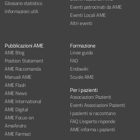
Glossario statistico
Eventi patrocinati da AME
Informazioni utili
Eventi Locali AME
Altri eventi
Pubblicazioni AME
Formazione
AME Blog
Linee guida
Position Statement
FAD
AME Raccomanda
Endowiki
Manuali AME
Scuole AME
AME Flash
Per i pazienti
AME News
Associazioni Pazienti
AME International
Eventi Associazioni Pazienti
AME Digital
I pazienti si raccontano
AME Focus-on
FAQ L'esperto risponde
AmeAndro
AME informa i pazienti
AME Farmaci