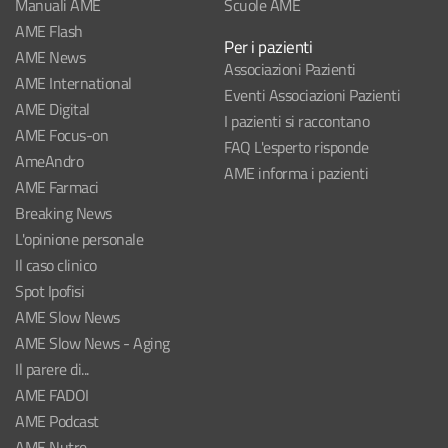
Manuali AME
Scuole AME
AME Flash
Per i pazienti
AME News
Associazioni Pazienti
AME International
Eventi Associazioni Pazienti
AME Digital
I pazienti si raccontano
AME Focus-on
FAQ L'esperto risponde
AmeAndro
AME informa i pazienti
AME Farmaci
Breaking News
L'opinione personale
Il caso clinico
Spot Ipofisi
AME Slow News
AME Slow News - Aging
Il parere di...
AME FADOI
AME Podcast
AME Nutre