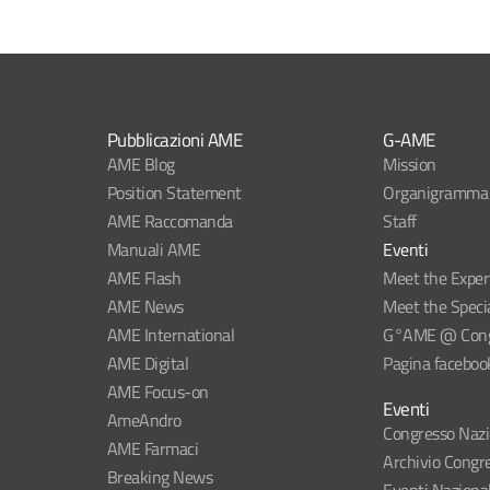
Pubblicazioni AME
G-AME
AME Blog
Mission
Position Statement
Organigramma
AME Raccomanda
Staff
Manuali AME
Eventi
AME Flash
Meet the Exper
AME News
Meet the Specia
AME International
G°AME @ Congr
AME Digital
Pagina faceboo
AME Focus-on
Eventi
AmeAndro
Congresso Naz
AME Farmaci
Archivio Congre
Breaking News