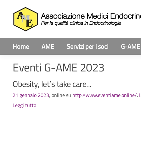
Home
AME
Servizi per i soci
G-AME
Eventi G-AME 2023
Obesity, let’s take care...
21 gennaio 2023
, online su
http://www.eventiame.online/
.
I
Leggi tutto