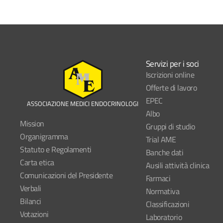
Servizi per i soci
Iscrizioni online
Offerte di lavoro
EPEC
ASSOCIAZIONE MEDICI ENDOCRINOLOGI
Albo
Mission
Gruppi di studio
Organigramma
Trial AME
Statuto e Regolamenti
Banche dati
Carta etica
Ausili attività clinica
Comunicazioni del Presidente
Farmaci
Verbali
Normativa
Bilanci
Classificazioni
Votazioni
Laboratorio