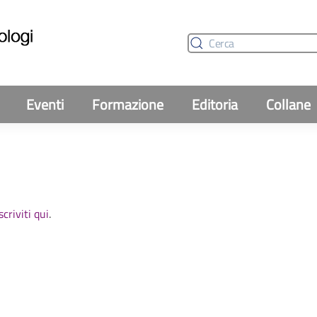
Eventi
Formazione
Editoria
Collane
scriviti qui
.