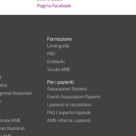
Pagina Facebook
Formazione
Linee guida
FAD
Endowiki
Scuole AME
t
Per i pazienti
list
Associazioni Pazienti
esso Nazionale
Eventi Associazioni Pazienti
k
I pazienti si raccontano
FAQ L'esperto risponde
ionale AME
AME informa i pazienti
ssi Nazionali