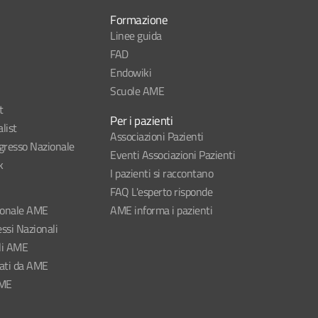
Formazione
Linee guida
FAD
Endowiki
Scuole AME
t
Per i pazienti
list
Associazioni Pazienti
esso Nazionale
Eventi Associazioni Pazienti
k
I pazienti si raccontano
FAQ L'esperto risponde
ionale AME
AME informa i pazienti
ssi Nazionali
li AME
nati da AME
AME