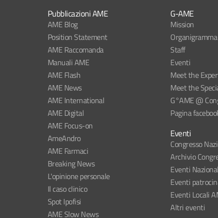
Pubblicazioni AME
G-AME
AME Blog
Mission
Position Statement
Organigramma
AME Raccomanda
Staff
Manuali AME
Eventi
AME Flash
Meet the Exper
AME News
Meet the Specia
AME International
G°AME @ Congr
AME Digital
Pagina faceboo
AME Focus-on
Eventi
AmeAndro
Congresso Naz
AME Farmaci
Archivio Congre
Breaking News
Eventi Naziona
L'opinione personale
Eventi patroci
Il caso clinico
Eventi Locali 
Spot Ipofisi
Altri eventi
AME Slow News