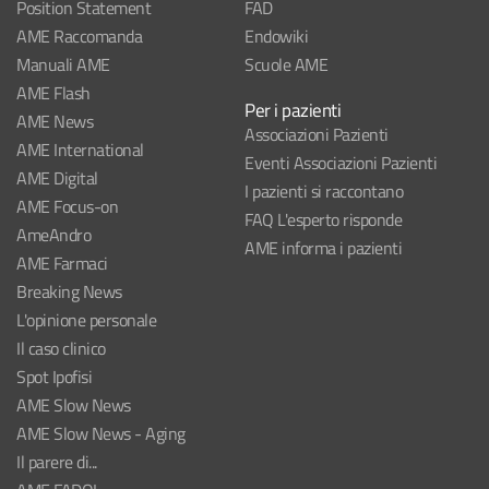
Position Statement
FAD
AME Raccomanda
Endowiki
Manuali AME
Scuole AME
AME Flash
Per i pazienti
AME News
Associazioni Pazienti
AME International
Eventi Associazioni Pazienti
AME Digital
I pazienti si raccontano
AME Focus-on
FAQ L'esperto risponde
AmeAndro
AME informa i pazienti
AME Farmaci
Breaking News
L'opinione personale
Il caso clinico
Spot Ipofisi
AME Slow News
AME Slow News - Aging
Il parere di...