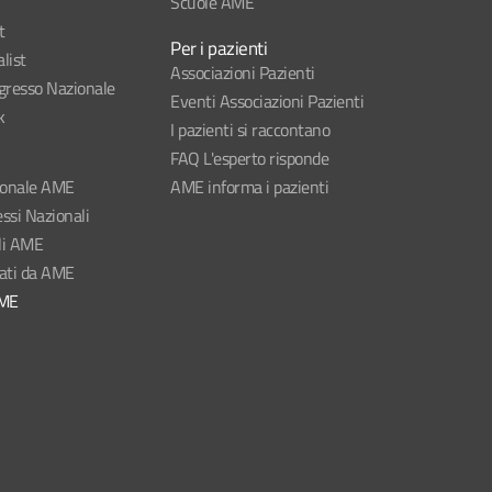
Scuole AME
t
Per i pazienti
list
Associazioni Pazienti
esso Nazionale
Eventi Associazioni Pazienti
k
I pazienti si raccontano
FAQ L'esperto risponde
ionale AME
AME informa i pazienti
ssi Nazionali
li AME
nati da AME
AME