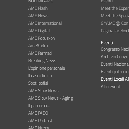
Manuali AME
Eventi
AME Flash
Meet the Exper
AME News
Meet the Specia
AME International
G°AME @ Congr
AME Digital
Pagina faceboo
AME Focus-on
Eventi
AmeAndro
Congresso Naz
AME Farmaci
Archivio Congre
Breaking News
Eventi Naziona
L'opinione personale
Eventi patroci
Il caso clinico
Eventi Locali 
Spot Ipofisi
Altri eventi
AME Slow News
AME Slow News - Aging
Il parere di...
AME FADOI
AME Podcast
AME Nutre