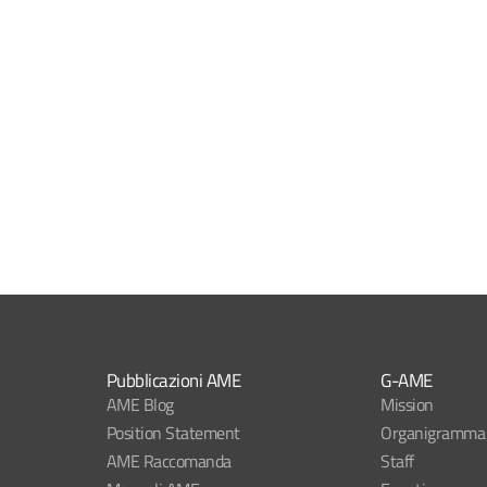
Pubblicazioni AME
G-AME
AME Blog
Mission
Position Statement
Organigramma
AME Raccomanda
Staff