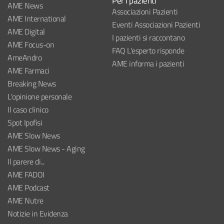
Per i pazienti
AME News
Associazioni Pazienti
AME International
Eventi Associazioni Pazienti
AME Digital
I pazienti si raccontano
AME Focus-on
FAQ L'esperto risponde
AmeAndro
AME informa i pazienti
AME Farmaci
Breaking News
L'opinione personale
Il caso clinico
Spot Ipofisi
AME Slow News
AME Slow News - Aging
Il parere di...
AME FADOI
AME Podcast
AME Nutre
Notizie in Evidenza