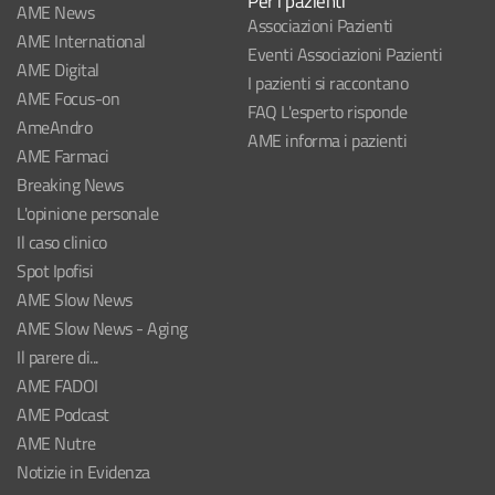
Per i pazienti
AME News
Associazioni Pazienti
AME International
Eventi Associazioni Pazienti
AME Digital
I pazienti si raccontano
AME Focus-on
FAQ L'esperto risponde
AmeAndro
AME informa i pazienti
AME Farmaci
Breaking News
L'opinione personale
Il caso clinico
Spot Ipofisi
AME Slow News
AME Slow News - Aging
Il parere di...
AME FADOI
AME Podcast
AME Nutre
Notizie in Evidenza