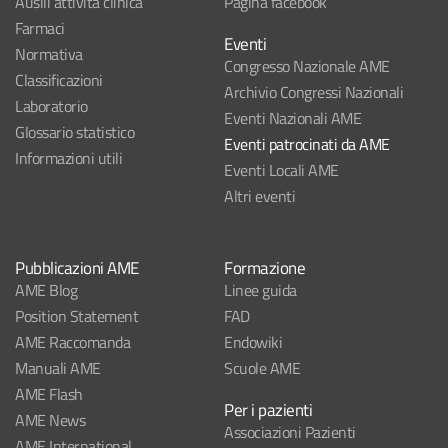
Ausili attività clinica
Pagina facebook
Farmaci
Eventi
Normativa
Congresso Nazionale AME
Classificazioni
Archivio Congressi Nazionali
Laboratorio
Eventi Nazionali AME
Glossario statistico
Eventi patrocinati da AME
Informazioni utili
Eventi Locali AME
Altri eventi
Pubblicazioni AME
Formazione
AME Blog
Linee guida
Position Statement
FAD
AME Raccomanda
Endowiki
Manuali AME
Scuole AME
AME Flash
Per i pazienti
AME News
Associazioni Pazienti
AME International