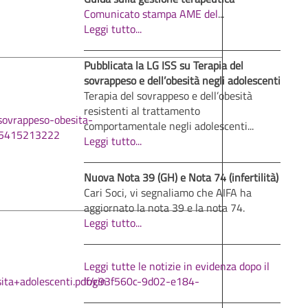
Comunicato stampa AME del
...
Leggi tutto...
Pubblicata la LG ISS su Terapia del
sovrappeso e dell’obesità negli adolescenti
Terapia del sovrappeso e dell’obesità
resistenti al trattamento
ovrappeso-obesita-
comportamentale negli adolescenti...
85415213222
Leggi tutto...
Nuova Nota 39 (GH) e Nota 74 (infertilità)
Cari Soci, vi segnaliamo che AIFA ha
aggiornato la nota 39 e la nota 74.
Leggi tutto...
Leggi tutte le notizie in evidenza dopo il
a+adolescenti.pdf/c93f560c-9d02-e184-
login