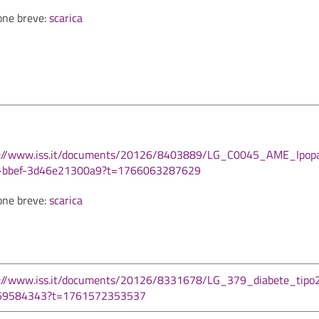
one breve:
scarica
s://www.iss.it/documents/20126/8403889/LG_C0045_AME_Ipopa
-bbef-3d46e21300a9?t=1766063287629
one breve:
scarica
s://www.iss.it/documents/20126/8331678/LG_379_diabete_tip
69584343?t=1761572353537