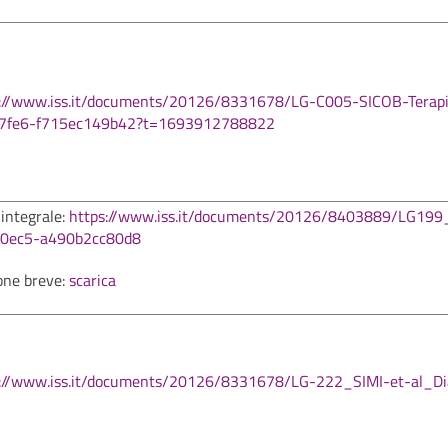
s://www.iss.it/documents/20126/8331678/LG-C005-SICOB-Terapi
-7fe6-f715ec149b42?t=1693912788822
 integrale:
https://www.iss.it/documents/20126/8403889/LG1
-0ec5-a490b2cc80d8
one breve:
scarica
://www.iss.it/documents/20126/8331678/LG-222_SIMI-et-al_Diab