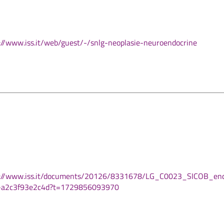
://www.iss.it/web/guest/-/snlg-neoplasie-neuroendocrine
s://www.iss.it/documents/20126/8331678/LG_C0023_SICOB_endo
-a2c3f93e2c4d?t=1729856093970