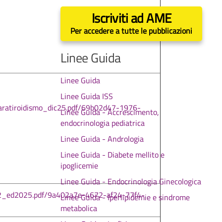
Iscriviti ad AME
Per accedere a tutte le pubblicazioni
Linee Guida
Linee Guida
Linee Guida ISS
ratiroidismo_dic25.pdf/69b02d47-1976-
Linee Guida - Accrescimento,
endocrinologia pediatrica
Linee Guida - Andrologia
Linee Guida - Diabete mellito e
ipoglicemie
Linee Guida - Endocrinologia Ginecologica
o2_ed2025.pdf/9a402a7e-4672-af24-77f4-
Linee Guida - Iperlipidemie e sindrome
metabolica