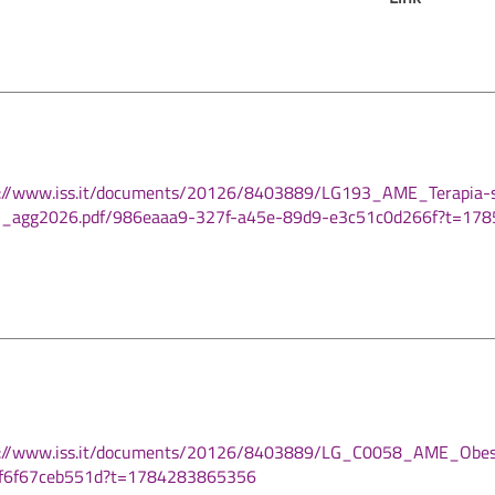
s://www.iss.it/documents/20126/8403889/LG193_AME_Terapia-s
ti_agg2026.pdf/986eaaa9-327f-a45e-89d9-e3c51c0d266f?t=17
s://www.iss.it/documents/20126/8403889/LG_C0058_AME_Obesit
-f6f67ceb551d?t=1784283865356