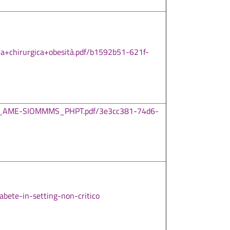
a+chirurgica+obesità.pdf/b1592b51-621f-
99_AME-SIOMMMS_PHPT.pdf/3e3cc381-74d6-
ete-in-setting-non-critico