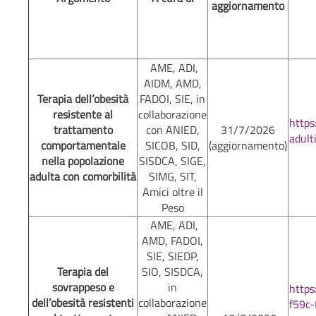
aggiornamento
AME, ADI,
AIDM, AMD,
Terapia dell’obesità
FADOI, SIE, in
resistente al
collaborazione
http
trattamento
con ANIED,
31/7/2026
adul
comportamentale
SICOB, SID,
(aggiornamento)
nella popolazione
SISDCA, SIGE,
adulta con comorbilità
SIMG, SIT,
Amici oltre il
Peso
AME, ADI,
AMD, FADOI,
SIE, SIEDP,
Terapia del
SIO, SISDCA,
sovrappeso e
in
http
dell’obesità resistenti
collaborazione
f59c