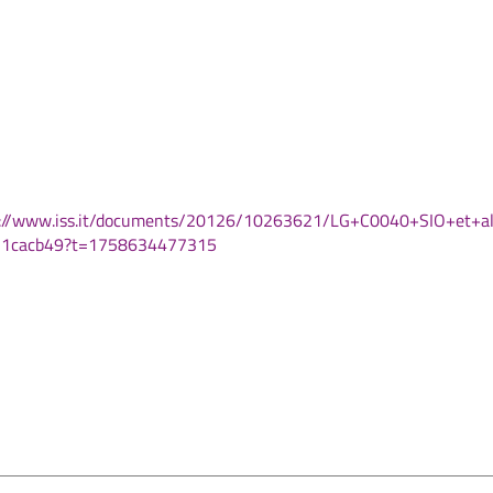
s://www.iss.it/documents/20126/10263621/LG+C0040+SIO+et+al
31cacb49?t=1758634477315