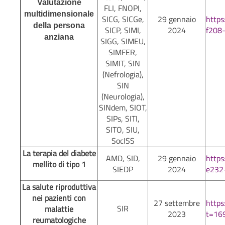
Valutazione
FLI, FNOPI,
multidimensionale
SICG, SICGe,
29 gennaio
http
della persona
SICP, SIMI,
2024
f208
anziana
SIGG, SIMEU,
SIMFER,
SIMIT, SIN
(Nefrologia),
SIN
(Neurologia),
SINdem, SIOT,
SIPs, SITI,
SITO, SIU,
SocISS
La terapia del diabete
AMD, SID,
29 gennaio
http
mellito di tipo 1
SIEDP
2024
e232
La salute riproduttiva
nei pazienti con
27 settembre
http
SIR
malattie
2023
t=16
reumatologiche