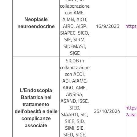
collaborazione
con AME,
AIMN, AIOT,
Neoplasie
AIRO, AISP,
16/9/2025
https
neuroendocrine
SIAPEC, SICO,
SIE, SIRM,
SIDEMAST,
SIGE
SICOB in
collaborazione
con ACOI,
ADI, AIAMC,
AIGO, AME,
L’Endoscopia
ANSISA,
Bariatrica nel
ASAND, ISSE,
trattamento
SIED,
http
25/10/2024
dell’obesità e delle
SIAARTI, SIC,
2aea
complicanze
SICE, SID,
associate
SIMI, SIE,
SIED, SIGE,