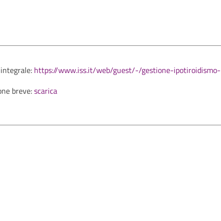
 integrale:
https://www.iss.it/web/guest/-/gestione-ipotiroidismo
one breve:
scarica