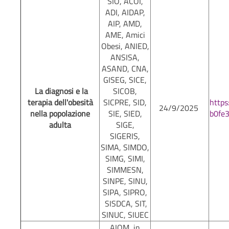
SIO, ACOI,
ADI, AIDAP,
AIP, AMD,
AME, Amici
Obesi, ANIED,
ANSISA,
ASAND, CNA,
GISEG, SICE,
La diagnosi e la
SICOB,
terapia dell'obesità
SICPRE, SID,
http
24/9/2025
nella popolazione
SIE, SIED,
b0fe
adulta
SIGE,
SIGERIS,
SIMA, SIMDO,
SIMG, SIMI,
SIMMESN,
SINPE, SINU,
SIPA, SIPRO,
SISDCA, SIT,
SINUC, SIUEC
AIOM, in