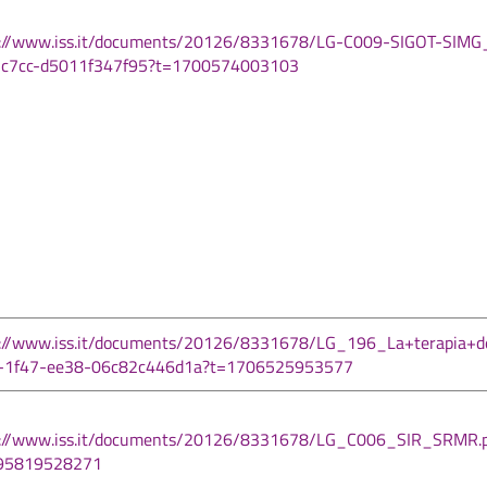
s://www.iss.it/documents/20126/8331678/LG-C009-SIGOT-SIMG
-c7cc-d5011f347f95?t=1700574003103
s://www.iss.it/documents/20126/8331678/LG_196_La+terapia+d
-1f47-ee38-06c82c446d1a?t=1706525953577
s://www.iss.it/documents/20126/8331678/LG_C006_SIR_SRMR.p
95819528271