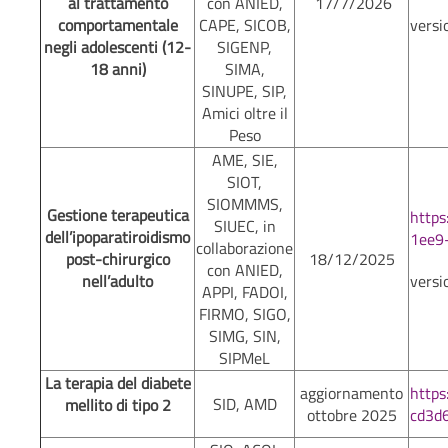
al trattamento
con ANIED,
17/7/2026
comportamentale
CAPE, SICOB,
versi
negli adolescenti (12-
SIGENP,
18 anni)
SIMA,
SINUPE, SIP,
Amici oltre il
Peso
AME, SIE,
SIOT,
SIOMMMS,
Gestione terapeutica
http
SIUEC, in
dell’ipoparatiroidismo
1ee9
collaborazione
post-chirurgico
18/12/2025
con ANIED,
nell’adulto
versi
APPI, FADOI,
FIRMO, SIGO,
SIMG, SIN,
SIPMeL
La terapia del diabete
aggiornamento
http
SID, AMD
mellito di tipo 2
ottobre 2025
cd3d