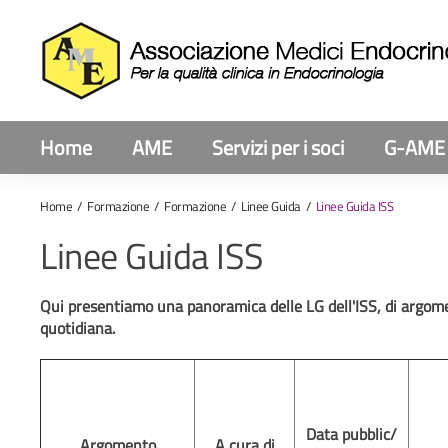
Home
AME
Servizi per i soci
G-AME
Home
Formazione
Formazione
Linee Guida
Linee Guida ISS
Linee Guida ISS
Qui presentiamo una panoramica delle LG dell'ISS, di argoment
quotidiana.
Data pubblic/
Argomento
A cura di