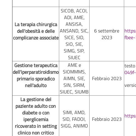
SICOB, ACOI,
ADI, AME,
ANSISA,
La terapia chirurgica
ANSAND, SIC,
6 settembre
http
dell'obesità e delle
SICE, SID,
2023
fbee
complicanze associate
SIO, SIE,
SIMG, SIP,
SIUEC
AME e
Gestione terapeutica
testo
SIOMMMS,
dell'iperparatiroidismo
049f
AIMN, SIE,
Febbraio 2023
primario sporadico
SIN, SIRM,
versi
nell'adulto
SIUEC, SIUMB
La gestione del
paziente adulto con
SIMI, AMD,
diabete o con
https
SID, FADOI,
Febbraio 2023
iperglicemia
SIGG, ANIMO
ricoverato in setting
clinico non critico