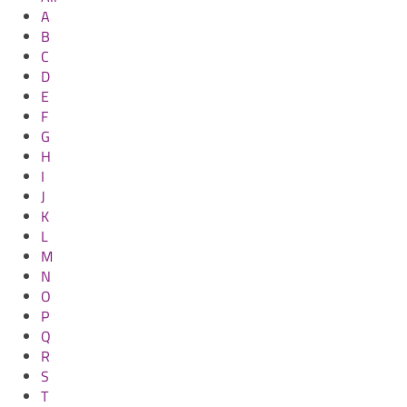
A
B
C
D
E
F
G
H
I
J
K
L
M
N
O
P
Q
R
S
T