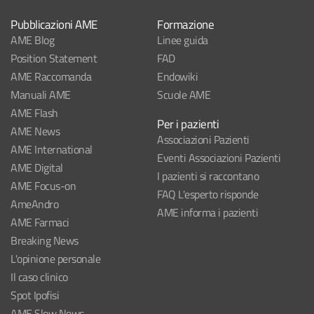
Pubblicazioni AME
Formazione
AME Blog
Linee guida
Position Statement
FAD
AME Raccomanda
Endowiki
Manuali AME
Scuole AME
AME Flash
Per i pazienti
AME News
Associazioni Pazienti
AME International
Eventi Associazioni Pazienti
AME Digital
I pazienti si raccontano
AME Focus-on
FAQ L'esperto risponde
AmeAndro
AME informa i pazienti
AME Farmaci
Breaking News
L'opinione personale
Il caso clinico
Spot Ipofisi
AME Slow News