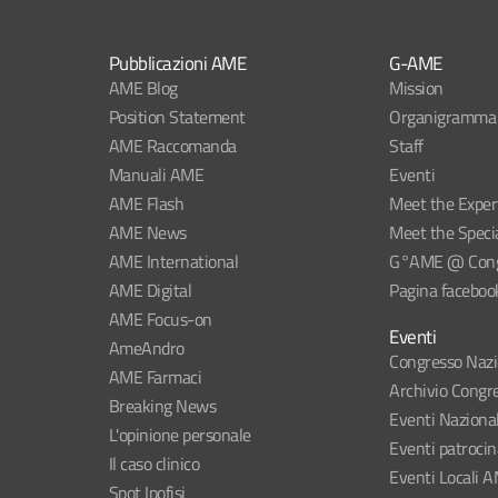
Pubblicazioni AME
G-AME
AME Blog
Mission
Position Statement
Organigramma
AME Raccomanda
Staff
Manuali AME
Eventi
AME Flash
Meet the Exper
AME News
Meet the Specia
AME International
G°AME @ Congr
AME Digital
Pagina faceboo
AME Focus-on
Eventi
AmeAndro
Congresso Naz
AME Farmaci
Archivio Congre
Breaking News
Eventi Naziona
L'opinione personale
Eventi patroci
Il caso clinico
Eventi Locali 
Spot Ipofisi