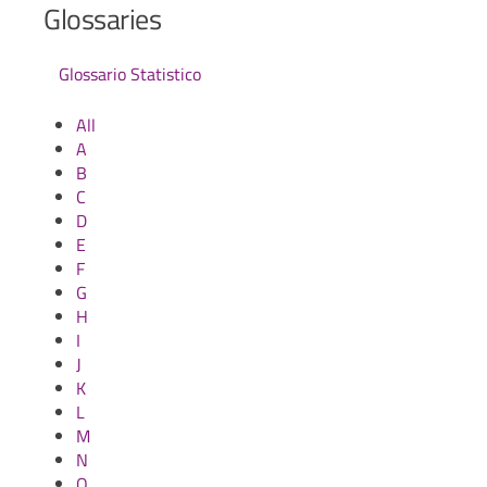
Glossaries
Glossario Statistico
All
A
B
C
D
E
F
G
H
I
J
K
L
M
N
O