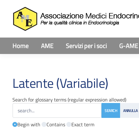
Home
AME
Servizi per i soci
G-AME
Latente (Variabile)
Search for glossary terms (regular expression allowed)
Begin with
Contains
Exact term