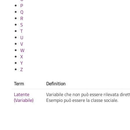
P
Q
R
S
T
U
V
W
X
Y
Z
Term
Definition
Latente
Variabile che non può essere rilevata diret
(Variabile)
Esempio può essere la classe sociale.