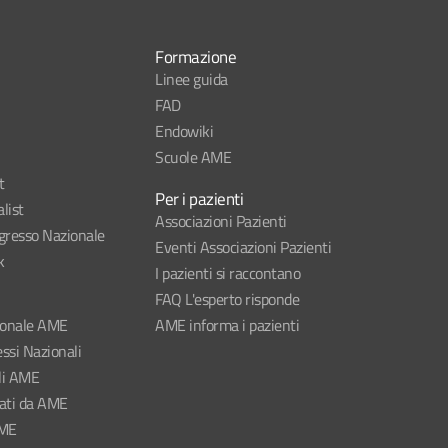
Formazione
Linee guida
FAD
Endowiki
Scuole AME
t
Per i pazienti
list
Associazioni Pazienti
esso Nazionale
Eventi Associazioni Pazienti
k
I pazienti si raccontano
FAQ L'esperto risponde
ionale AME
AME informa i pazienti
ssi Nazionali
li AME
nati da AME
AME