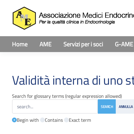
Home
AME
Servizi per i soci
G-AME
Validità interna di uno s
Search for glossary terms (regular expression allowed)
Begin with
Contains
Exact term