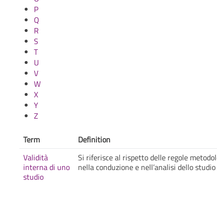
P
Q
R
S
T
U
V
W
X
Y
Z
Term
Definition
Validità
Si riferisce al rispetto delle regole metod
interna di uno
nella conduzione e nell’analisi dello studio
studio