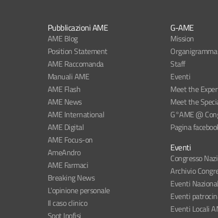
Pubblicazioni AME
G-AME
AME Blog
Mission
Position Statement
Organigramma
AME Raccomanda
Staff
Manuali AME
Eventi
AME Flash
Meet the Exper
AME News
Meet the Specia
AME International
G°AME @ Congr
AME Digital
Pagina faceboo
AME Focus-on
Eventi
AmeAndro
Congresso Naz
AME Farmaci
Archivio Congre
Breaking News
Eventi Naziona
L'opinione personale
Eventi patroci
Il caso clinico
Eventi Locali 
Spot Ipofisi