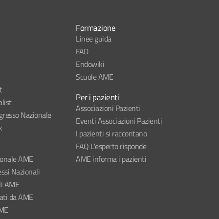
Formazione
Linee guida
FAD
Endowiki
Scuole AME
t
Per i pazienti
list
Associazioni Pazienti
esso Nazionale
Eventi Associazioni Pazienti
k
I pazienti si raccontano
FAQ L'esperto risponde
ionale AME
AME informa i pazienti
ssi Nazionali
li AME
nati da AME
AME