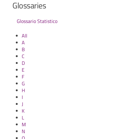
Glossaries
Glossario Statistico
All
A
B
C
D
E
F
G
H
I
J
K
L
M
N
O