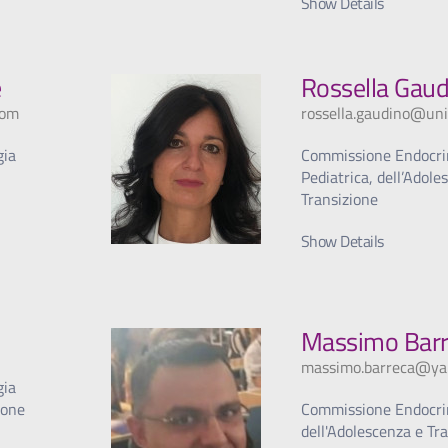
Show Details
e
Rossella Gaud
com
rossella.gaudino@univ
gia
Commissione Endocri
Pediatrica, dell’Adole
Transizione
Show Details
Massimo Barr
massimo.barreca@yah
gia
ione
Commissione Endocri
dell'Adolescenza e Tr