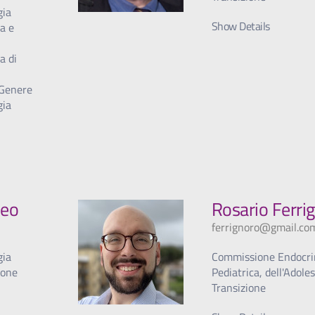
gia
Show Details
za e
a di
 Genere
gia
Feo
Rosario Ferri
ferrignoro@gmail.co
gia
Commissione Endocri
ione
Pediatrica, dell'Adole
Transizione