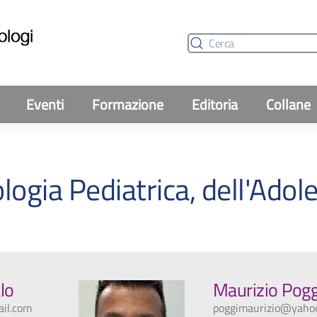
Eventi
Formazione
Editoria
Collane
ogia Pediatrica, dell'Adol
lo
Maurizio Pogg
ail.com
poggimaurizio@yahoo