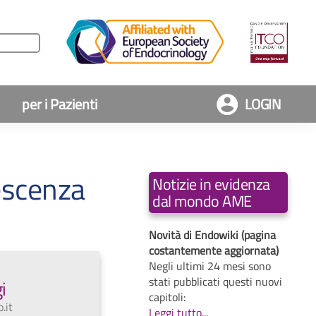
per i Pazienti
LOGIN
escenza
Notizie in evidenza
dal mondo AME
Novità di Endowiki (pagina
costantemente aggiornata)
Negli ultimi 24 mesi sono
stati pubblicati questi nuovi
i
capitoli:
.it
Leggi tutto...