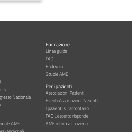
Formazione
Linee guida
FAD
Endowiki
Scuole AME
t
Per i pazienti
list
Associazioni Pazienti
esso Nazionale
Eventi Associazioni Pazienti
k
I pazienti si raccontano
FAQ L'esperto risponde
ionale AME
AME informa i pazienti
ssi Nazionali