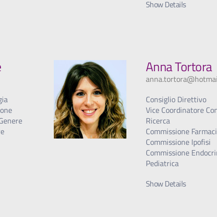
Show Details
e
Anna Tortora
anna.tortora@hotmail
gia
Consiglio Direttivo
ione
Vice Coordinatore C
 Genere
Ricerca
re
Commissione Farmaci
Commissione Ipofisi
Commissione Endocri
Pediatrica
Show Details