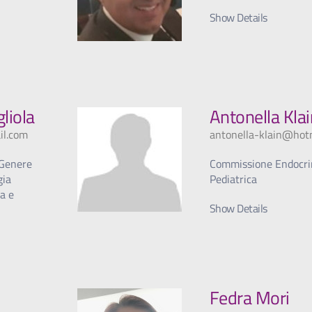
Show Details
liola
Antonella Klai
il.com
antonella-klain@hotm
 Genere
Commissione Endocri
gia
Pediatrica
za e
Show Details
Fedra Mori