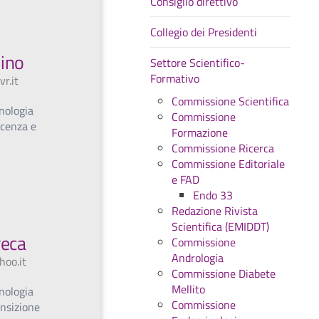
Consiglio direttivo
Collegio dei Presidenti
ino
Settore Scientifico-
Formativo
r.it
Commissione Scientifica
nologia
Commissione
scenza e
Formazione
Commissione Ricerca
Commissione Editoriale
e FAD
Endo 33
Redazione Rivista
Scientifica (EMIDDT)
eca
Commissione
Andrologia
oo.it
Commissione Diabete
Mellito
nologia
Commissione
ansizione