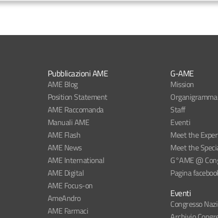
Pubblicazioni AME
G-AME
AME Blog
Mission
Position Statement
Organigramma
AME Raccomanda
Staff
Manuali AME
Eventi
AME Flash
Meet the Exper
AME News
Meet the Specia
AME International
G°AME @ Congr
AME Digital
Pagina faceboo
AME Focus-on
Eventi
AmeAndro
Congresso Naz
AME Farmaci
Archivio Congre