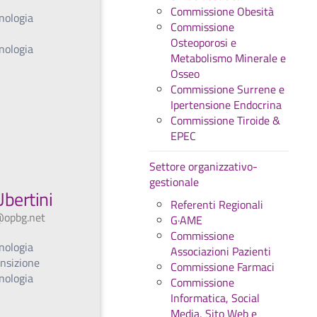
Commissione Obesità
nologia
Commissione
Osteoporosi e
nologia
Metabolismo Minerale e
Osseo
Commissione Surrene e
Ipertensione Endocrina
Commissione Tiroide &
EPEC
Settore organizzativo-
gestionale
Ubertini
Referenti Regionali
@opbg.net
G·AME
Commissione
nologia
Associazioni Pazienti
ansizione
Commissione Farmaci
nologia
Commissione
Informatica, Social
Media, Sito Web e