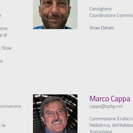
Consigliere
e
Coordinatore Commiss
Show Details
ione
a di
n Slow
re
Marco Cappa
univerona.it
cappa@opbg.net
Commissione Endocri
 la
Pediatrica, dell'Adole
Transizione