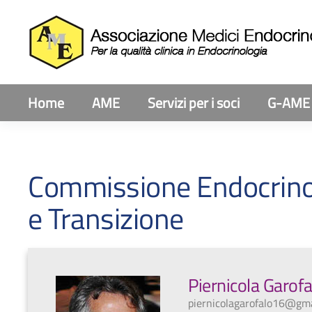
Home
AME
Servizi per i soci
G-AME
Commissione Endocrinol
e Transizione
Piernicola Garofa
piernicolagarofalo16@gm