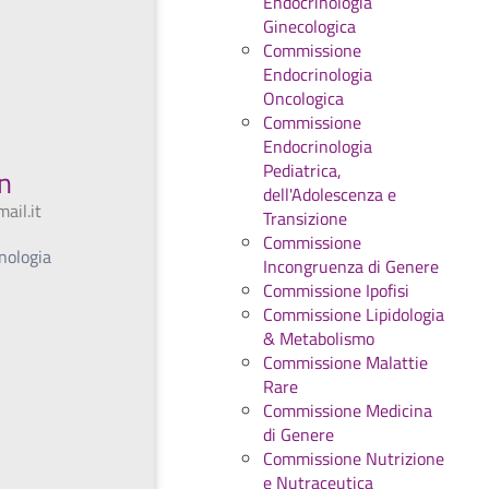
Endocrinologia
Ginecologica
Commissione
Endocrinologia
Oncologica
Commissione
Endocrinologia
Pediatrica,
n
dell'Adolescenza e
ail.it
Transizione
Commissione
nologia
Incongruenza di Genere
Commissione Ipofisi
Commissione Lipidologia
& Metabolismo
Commissione Malattie
Rare
Commissione Medicina
di Genere
Commissione Nutrizione
e Nutraceutica