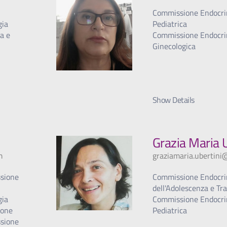
Commissione Endocri
gia
Pediatrica
za e
Commissione Endocri
Ginecologica
Show Details
Grazia Maria 
m
graziamaria.ubertini
ssione
Commissione Endocri
dell'Adolescenza e Tr
gia
Commissione Endocri
ione
Pediatrica
ssione