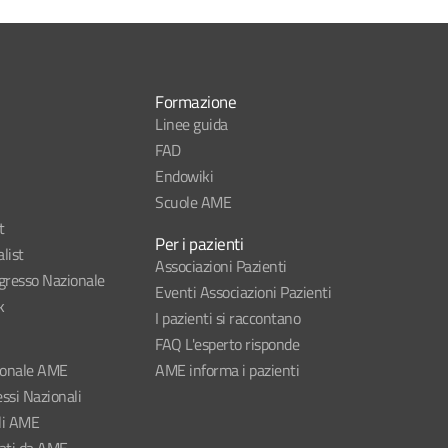
Formazione
Linee guida
FAD
Endowiki
Scuole AME
t
Per i pazienti
list
Associazioni Pazienti
esso Nazionale
Eventi Associazioni Pazienti
k
I pazienti si raccontano
FAQ L'esperto risponde
ionale AME
AME informa i pazienti
ssi Nazionali
li AME