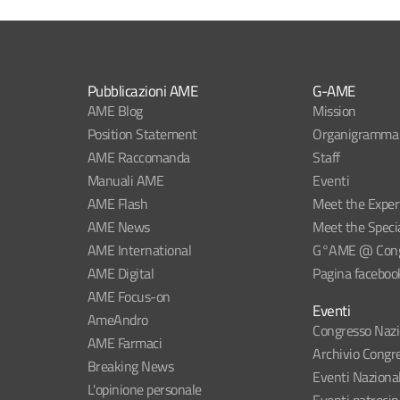
Pubblicazioni AME
G-AME
AME Blog
Mission
Position Statement
Organigramma
AME Raccomanda
Staff
Manuali AME
Eventi
AME Flash
Meet the Exper
AME News
Meet the Specia
AME International
G°AME @ Congr
AME Digital
Pagina faceboo
AME Focus-on
Eventi
AmeAndro
Congresso Naz
AME Farmaci
Archivio Congre
Breaking News
Eventi Naziona
L'opinione personale