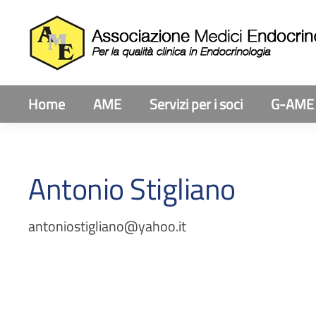
Home
AME
Servizi per i soci
G-AME
Antonio Stigliano
antoniostigliano@yahoo.it