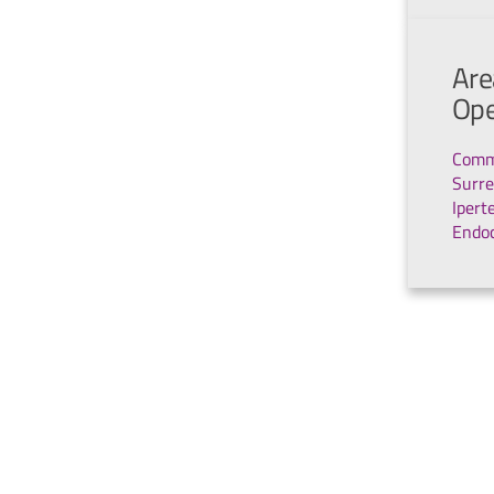
Are
Ope
Comm
Surre
Ipert
Endoc