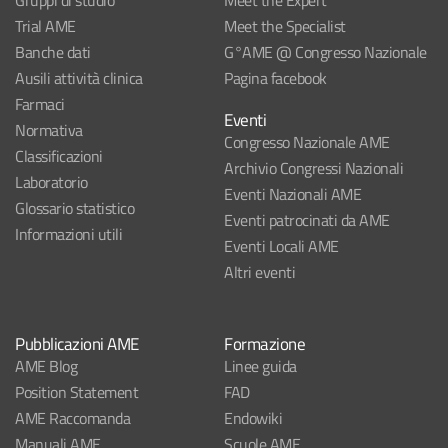
Gruppi di studio
Meet the Expert
Trial AME
Meet the Specialist
Banche dati
G°AME @ Congresso Nazionale
Ausili attività clinica
Pagina facebook
Farmaci
Eventi
Normativa
Congresso Nazionale AME
Classificazioni
Archivio Congressi Nazionali
Laboratorio
Eventi Nazionali AME
Glossario statistico
Eventi patrocinati da AME
Informazioni utili
Eventi Locali AME
Altri eventi
Pubblicazioni AME
Formazione
AME Blog
Linee guida
Position Statement
FAD
AME Raccomanda
Endowiki
Manuali AME
Scuole AME