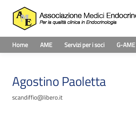
Home
AME
Servizi per i soci
G-AME
Agostino Paoletta
scandiffio@libero.it