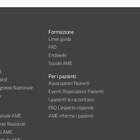
Formazione
Linee guida
FAD
Endowiki
Scuole AME
t
Per i pazienti
list
Associazioni Pazienti
esso Nazionale
Eventi Associazioni Pazienti
k
I pazienti si raccontano
FAQ L'esperto risponde
ionale AME
AME informa i pazienti
ssi Nazionali
li AME