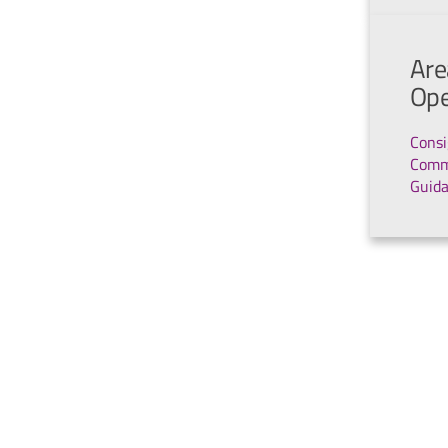
Are
Ope
Consi
Comm
Guid