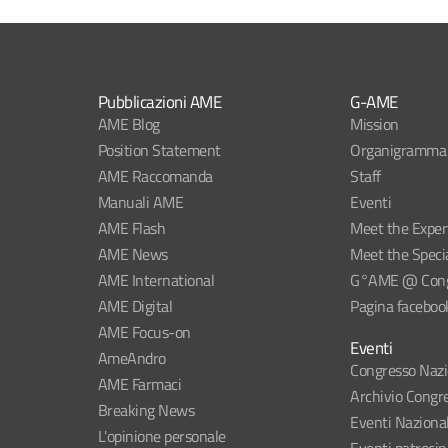
Pubblicazioni AME
G-AME
AME Blog
Mission
Position Statement
Organigramma
AME Raccomanda
Staff
Manuali AME
Eventi
AME Flash
Meet the Exper
AME News
Meet the Specia
AME International
G°AME @ Congr
AME Digital
Pagina faceboo
AME Focus-on
Eventi
AmeAndro
Congresso Naz
AME Farmaci
Archivio Congre
Breaking News
Eventi Naziona
L'opinione personale