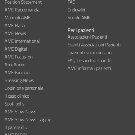
Position Statement
FAD
AME Raccomanda
Endowiki
Manuali AME
Scuole AME
AME Flash
Per i pazienti
AME News
Associazioni Pazienti
AME International
Eventi Associazioni Pazienti
AME Digital
I pazienti si raccontano
AME Focus-on
FAQ L'esperto risponde
AmeAndro
AME informa i pazienti
AME Farmaci
Breaking News
L'opinione personale
Il caso clinico
Spot Ipofisi
AME Slow News
AME Slow News - Aging
Il parere di...